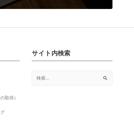
サイト内検索
検
索
対
可の取得）
象:
ング