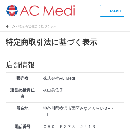
内
Menu
容
Menu
を
ス
ホーム
特定商取引法に基づく表示
キ
ッ
特定商取引法に基づく表示
プ
店舗情報
販売者
株式会社AC Medi
運営統括責任
横山美佐子
者
所在地
神奈川県横浜市西区みなとみらい３−７
−１
電話番号
０５０—５３７３—２４１３