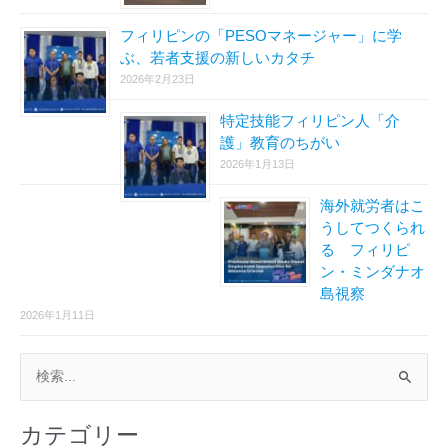
フィリピンの「PESOマネージャー」に学
ぶ、若者支援の新しいカタチ
2026年2月23日
特定技能フィリピン人「介
護」教育のちがい
2026年1月13日
海外就労者はこ
うしてつくられ
る フィリピ
ン・ミンダナオ
島視察
2026年1月11日
検
索
カテゴリー
対