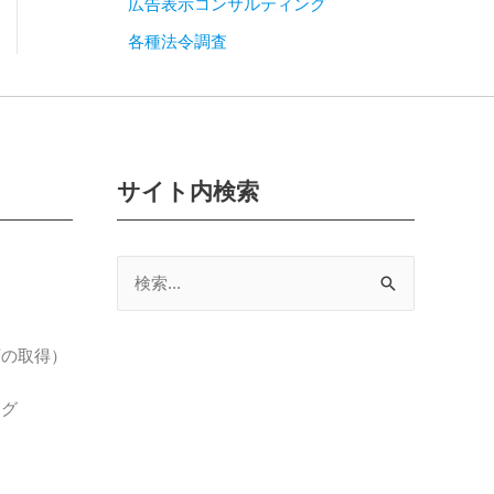
広告表示コンサルティング
各種法令調査
サイト内検索
検
索
対
可の取得）
象:
ング