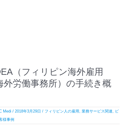
OEA（フィリピン海外雇用
海外労働事務所）の手続き概
 Medi
/
2018年3月29日
/
フィリピン人の雇用
,
業務サービス関連
,
ビ
客様事例