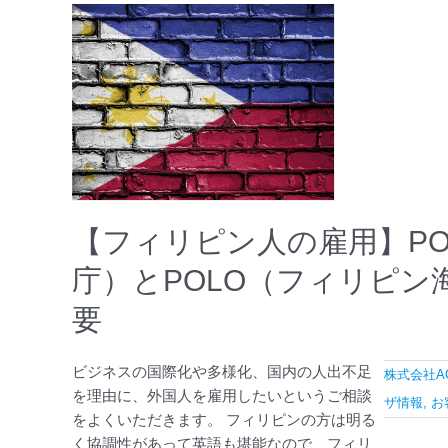
【フ
ィ
リ
ピ
ン
人
の
雇
用】
POEA（フ
【フィリピン人の雇用】P
ィ
庁）とPOLO（フィリピン
リ
ピ
要
ン
海
ビジネスの国際化や多様化、国内の人出不足
外
株式会社AC
を理由に、外国人を雇用したいというご相談
雇
ザ情報
,
お
をよくいただきます。 フィリピンの方は明る
用
く協調性があって英語も堪能なので、フィリ
庁）