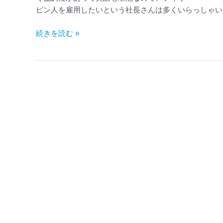
ピン人を雇用したいという社長さんは多くいらっしゃいま
と
POLO（フ
続きを読む »
ィ
リ
ピ
ン
海
外
労
働
事
務
所）
の
手
続
き
概