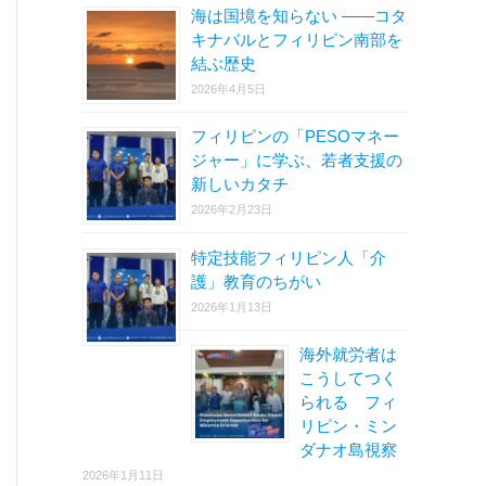
海は国境を知らない ――コタ
キナバルとフィリピン南部を
結ぶ歴史
2026年4月5日
フィリピンの「PESOマネー
ジャー」に学ぶ、若者支援の
新しいカタチ
2026年2月23日
特定技能フィリピン人「介
護」教育のちがい
2026年1月13日
海外就労者は
こうしてつく
られる フィ
リピン・ミン
ダナオ島視察
2026年1月11日