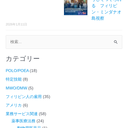
る フィリピ
ン・ミンダナオ
島視察
2026年1月11日
検
索
カテゴリー
対
象
POLO/POEA
(18)
:
特定技能
(8)
MWO/DMW
(5)
フィリピン人の雇用
(35)
アメリカ
(6)
業務サービス関連
(58)
薬事医療法務
(24)