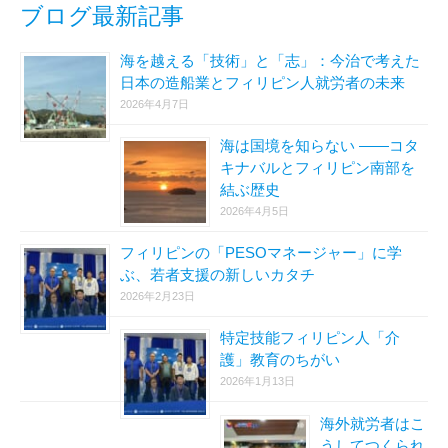
め
ブログ最新記事
ま
し
海を越える「技術」と「志」：今治で考えた
た
日本の造船業とフィリピン人就労者の未来
2026年4月7日
海は国境を知らない ――コタ
キナバルとフィリピン南部を
結ぶ歴史
2026年4月5日
フィリピンの「PESOマネージャー」に学
ぶ、若者支援の新しいカタチ
2026年2月23日
特定技能フィリピン人「介
護」教育のちがい
2026年1月13日
海外就労者はこ
うしてつくられ