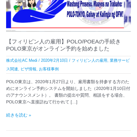
雇
用】
POLO/POEA
の
手
続
【フィリピン人の雇用】POLO/POEAの手続き
き
POLO東京がオンライン予約を始めました
POLO
東
株式会社AC Medi
/
2020年2月10日
/
フィリピン人の雇用
,
業務サービ
京
ス関連
,
ビザ情報
,
お客様事例
が
オ
POLO東京は、2020年1月27日より、雇用書類を持参する方のた
ン
めにオンライン予約システムを開始しました（2020年1月10日付
ラ
のアナウンスメント）。 書類の提出や質問、相談をする場合、
イ
POLO東京へ直接訪ねて行かれて […]
ン
予
続きを読む »
約
を
始