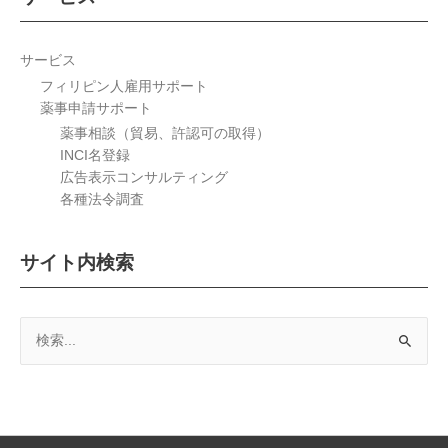
サービス
フィリピン人雇用サポート
薬事申請サポート
薬事相談（貿易、許認可の取得）
INCI名登録
広告表示コンサルティング
各種法令調査
サイト内検索
検
索
対
象: