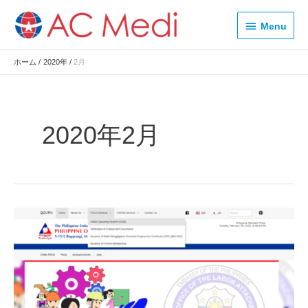
内
Menu
容
Menu
を
ス
ホーム
2020年
2月
キ
ッ
プ
2020年2月
【フ
ィ
リ
ピ
ン
人
の