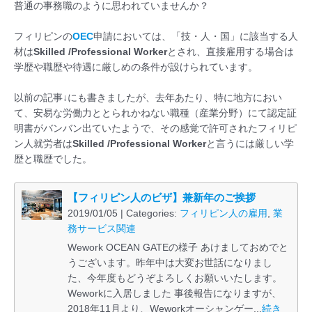
普通の事務職のように思われていませんか？
フィリピンの
OEC
申請においては、「技・人・国」に該当する人
材は
Skilled /Professional Worker
とされ、直接雇用する場合は
学歴や職歴や待遇に厳しめの条件が設けられています。
以前の記事↓にも書きましたが、去年あたり、特に地方におい
て、安易な労働力ととられかねない職種（産業分野）にて認定証
明書がバンバン出ていたようで、その感覚で許可されたフィリピ
ン人就労者は
Skilled /Professional Worker
と言うには厳しい学
歴と職歴でした。
【フィリピン人のビザ】兼新年のご挨拶
2019/01/05 | Categories:
フィリピン人の雇用
,
業
務サービス関連
Wework OCEAN GATEの様子 あけましておめでと
うございます。昨年中は大変お世話になりまし
た、今年度もどうぞよろしくお願いいたします。
Weworkに入居しました 事後報告になりますが、
2018年11月より、Weworkオーシャンゲー...
続き