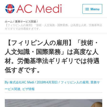
内
Menu
容
Menu
を
ス
ホーム
業務サービス関連
キ
【フィリピン人の雇用】「技術・人文知識・国際業務」は高度な人材。労働基準法
ッ
ギリギリでは待遇低すぎです。
プ
【フィリピン人の雇用】「技術・
人文知識・国際業務」は高度な人
材。労働基準法ギリギリでは待遇
低すぎです。
By
株式会社AC Medi
/
2019年4月30日
/
フィリピン人の雇用
,
業務サ
ービス関連
,
ビザ情報