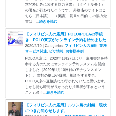
本的枠組みに関する協力覚書」（タイトル長！）
の署名が行われたそうです。 外務省のサイトはこ
ちら（日本語） （英語） 覚書の目的 この協力覚
書は、...
続きを読む
【フィリピン人の雇用】POLO/POEAの手続
き POLO東京がオンライン予約を始めました
2020/2/10 | Categories:
フィリピン人の雇用
,
業務
サービス関連
,
ビザ情報
,
お客様事例
POLO東京は、2020年1月27日より、雇用書類を持
参する方のためにオンライン予約システムを開始
しました（2020年1月10日付のアナウンスメン
ト）。 書類の提出や質問、相談をする場合、
POLO東京へ直接訪ねて行かれていたと思います。
しかし待ち時間が長かったり担当者が不在という
ことも多々...
続きを読む
【フィリピン人の雇用】ルソン島の封鎖、現状
につきお知らせします。