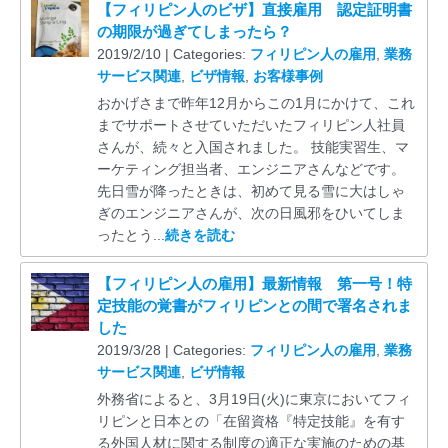
【フィリピン人のビザ】直接雇用 認定証明書
の期限が過ぎてしまったら？
2019/2/10 | Categories:
フィリピン人の雇用
,
業務
サービス関連
,
ビザ情報
,
お客様事例
おかげさまで昨年12月からこの1月にかけて、これ
までサポートさせていただいたフィリピン人社員
さんが、続々と入国されました。 技能実習生、マ
ーケティング担当者、エンジニアさんなどです。
先日雪が降ったときは、初めて見る雪に大はしゃ
ぎのエンジニアさんが、次の日風邪をひいてしま
ったとう...
続きを読む
【フィリピン人の雇用】最新情報 第一号！特
定技能の覚書がフィリピンとの間で署名されま
した
2019/3/28 | Categories:
フィリピン人の雇用
,
業務
サービス関連
,
ビザ情報
外務省によると、3月19日(火)に東京においてフィ
リピンと日本との「在留資格『特定技能』を有す
る外国人材に関する制度の適正な実施のための基