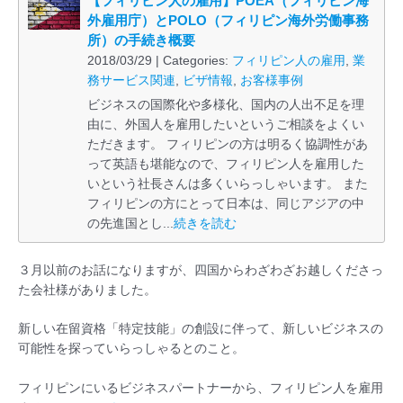
【フィリピン人の雇用】POEA（フィリピン海
外雇用庁）とPOLO（フィリピン海外労働事務
所）の手続き概要
2018/03/29 | Categories:
フィリピン人の雇用
,
業
務サービス関連
,
ビザ情報
,
お客様事例
ビジネスの国際化や多様化、国内の人出不足を理
由に、外国人を雇用したいというご相談をよくい
ただきます。 フィリピンの方は明るく協調性があ
って英語も堪能なので、フィリピン人を雇用した
いという社長さんは多くいらっしゃいます。 また
フィリピンの方にとって日本は、同じアジアの中
の先進国とし...
続きを読む
３月以前のお話になりますが、四国からわざわざお越しくださっ
た会社様がありました。
新しい在留資格「特定技能」の創設に伴って、新しいビジネスの
可能性を探っていらっしゃるとのこと。
フィリピンにいるビジネスパートナーから、フィリピン人を雇用