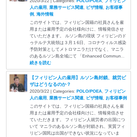
2020/3/22 | Categories:
POLO/POEA
,
フィリピン
人の雇用
,
業務サービス関連
,
ビザ情報
,
お客様事
例
,
海外情報
このサイトでは、フィリピン国籍の社員さんを雇
用または雇用予定の会社様向けに、情報発信させ
ていただきます。 ルソン島の現状 フィリピンのド
ゥテルテ大統領は３月１6日、コロナウィルス感染
予防対策としてメトロマニラだけでなく、マニラ
のあるルソン島全域にて 「Enhanced Commun...
続きを読む
【フィリピン人の雇用】ルソン島封鎖、就労ビ
ザはどうなるのか？
2020/3/22 | Categories:
POLO/POEA
,
フィリピン
人の雇用
,
業務サービス関連
,
ビザ情報
,
お客様事例
このサイトでは、フィリピン国籍の社員さんを雇
用または雇用予定の会社様向けに、情報発信させ
ていただきます。 フィリピン人就労者の出国につ
いて マニラのあるルソン島が封鎖され、実質フィ
リピン国民は出国ができない状況になっていま