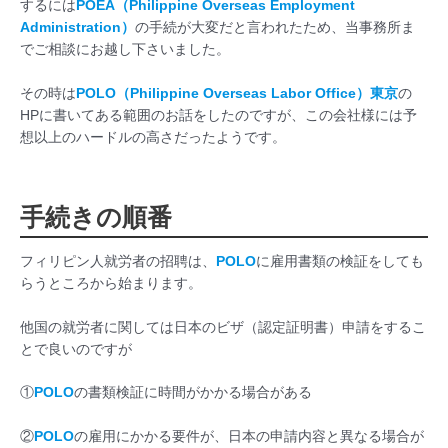
するには
POEA（Philippine Overseas Employment
Administration）
の手続が大変だと言われたため、当事務所ま
でご相談にお越し下さいました。
その時は
POLO（Philippine Overseas Labor Office）東京
の
HPに書いてある範囲のお話をしたのですが、この会社様には予
想以上のハードルの高さだったようです。
手続きの順番
フィリピン人就労者の招聘は、
POLO
に雇用書類の検証をしても
らうところから始まります。
他国の就労者に関しては日本のビザ（認定証明書）申請をするこ
とで良いのですが
①
POLO
の書類検証に時間がかかる場合がある
②
POLO
の雇用にかかる要件が、日本の申請内容と異なる場合が