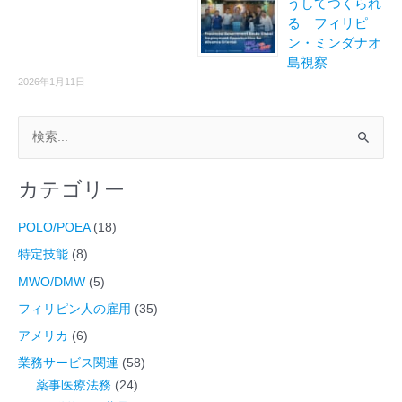
うしてつくられ
る フィリピ
ン・ミンダナオ
島視察
2026年1月11日
検
索
カテゴリー
対
象
POLO/POEA
(18)
:
特定技能
(8)
MWO/DMW
(5)
フィリピン人の雇用
(35)
アメリカ
(6)
業務サービス関連
(58)
薬事医療法務
(24)