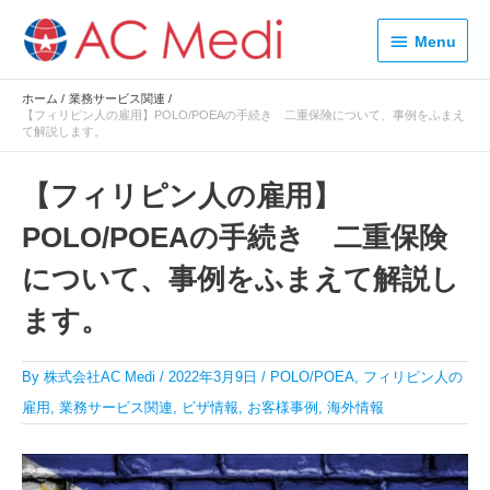
内
Menu
容
Menu
を
ス
ホーム
業務サービス関連
キ
【フィリピン人の雇用】POLO/POEAの手続き 二重保険について、事例をふまえ
ッ
て解説します。
プ
【フィリピン人の雇用】
POLO/POEAの手続き 二重保険
について、事例をふまえて解説し
ます。
By
株式会社AC Medi
/
2022年3月9日
/
POLO/POEA
,
フィリピン人の
雇用
,
業務サービス関連
,
ビザ情報
,
お客様事例
,
海外情報