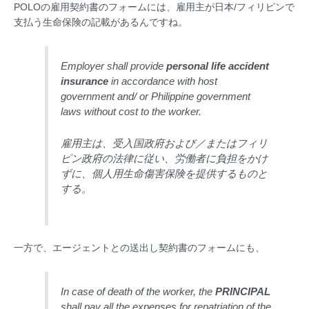
POLOの雇用契約書のフォームには、雇用主が日本/フィリピンで
支払う生命保険の記載があるんですね。
Employer shall provide
personal life accident
insurance
in accordance with host
government and/ or Philippine government
laws without cost to the worker.
雇用主は、受入国政府および／またはフィリ
ピン政府の法律に従い、労働者に負担をかけ
ずに、個人用生命傷害保険を提供するものと
する。
一方で、エージェントとの送出し契約書のフォームにも、
In case of death of the worker, the
PRINCIPAL
shall pay all the expenses for repatriation of the