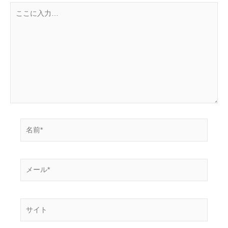
こ
こ
に
入
力…
名
前
*
メ
ー
ル
*
サ
イ
ト