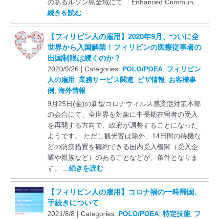
のあるルソン島全域にて 「Enhanced Commun...
続きを読む
【フィリピン人の雇用】2020年9月、ついに全
世界から入国解禁！フィリピンの医療従事者の
出国制限は続くのか？
2020/9/26 | Categories:
POLO/POEA
,
フィリピン
人の雇用
,
業務サービス関連
,
ビザ情報
,
お客様事
例
,
海外情報
9月25日(金)の新型コロナウィルス感染症対策本部
の会合にて、全世界を対象に中長期在留者の受入
を再開する方向で、政府が調整することになった
ようです。 ただし観光客は除外、14日間の待機な
どの防疫措置を確約できる国内受入機関（受入企
業や親族など）のあることなどが、条件となりま
す。 ...
続きを読む
【フィリピン人の雇用】コロナ禍の一時帰国、
手続きについて
2021/8/8 | Categories:
POLO/POEA
,
特定技能
,
フ