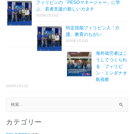
フィリピンの「PESOマネージャー」に学
ぶ、若者支援の新しいカタチ
2026年2月23日
特定技能フィリピン人「介
護」教育のちがい
2026年1月13日
海外就労者はこ
うしてつくられ
る フィリピ
ン・ミンダナオ
島視察
2026年1月11日
検
索
カテゴリー
対
象