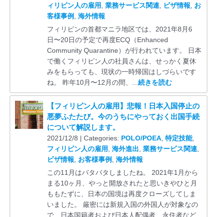
ィリピン人の雇用
,
業務サービス関連
,
ビザ情報
,
お
客様事例
,
海外情報
フィリピンの首都マニラ地区では、2021年8月6
日〜20日の予定で再度ECQ（Enhanced
Community Quarantine）が行われています。 日本
で働くフィリピン人の社員さんは、せっかく夏休
みをもらっても、現状の一時帰国はしづらいです
ね。 昨年10月〜12月の間、...
続きを読む
【フィリピン人の雇用】悲報！日本入国停止の
悪夢ふたたび。今のうちにやっておく出国手続
について解説します。
2021/12/8 | Categories:
POLO/POEA
,
特定技能
,
フィリピン人の雇用
,
海外進出
,
業務サービス関連
,
ビザ情報
,
お客様事例
,
海外情報
この11月はバタバタしましたね。 2021年1月から
まる10ヶ月、やっと開放されたと思いきやひと月
ももたずに、日本の国境は再度クローズしてしま
いました。 厳密には新規入国の外国人が対象なの
で、日本国籍者および日本人配偶者、永住者など