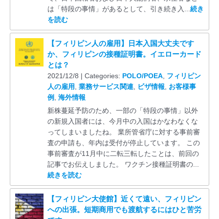
は「特段の事情」があるとして、引き続き入...
続き
を読む
【フィリピン人の雇用】日本入国大丈夫です
か、フィリピンの接種証明書。イエローカード
とは？
2021/12/8 | Categories:
POLO/POEA
,
フィリピン
人の雇用
,
業務サービス関連
,
ビザ情報
,
お客様事
例
,
海外情報
新株蔓延予防のため、一部の「特段の事情」以外
の新規入国者には、今月中の入国はかなわなくな
ってしまいましたね。 業所管省庁に対する事前審
査の申請も、年内は受付が停止しています。 この
事前審査が11月中に二転三転したことは、前回の
記事でお伝えしました。 ワクチン接種証明書の...
続きを読む
【フィリピン大使館】近くて遠い、フィリピン
への出張。短期商用でも渡航するにはひと苦労