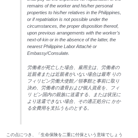
remains of the worker and his/her personal
properties to his/her relatives in the Philippines,
or if repatriation is not possible under the
circumstances, the proper disposition thereof,
upon previous arrangements with the worker’s
next-of-kin or in the absence of the latter, the
nearest Philippine Labor Attaché or
Embassy/Consulate.
労働者が死亡した場合、雇用主は、労働者の
近親者または近親者がいない場合は最寄 りの
フィリピン労働大使館／領事館と事前に取り
決め、労働者の遺骨および個人資産を、フィ
リ ピン国内の親族に送還する、または状況に
より送還できない場合、その適正処分に かか
る全費用を支払うものとする。
この点につき、「生命保険を二重に付保という意味でしょう