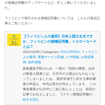
の接種証明書のアップデートなど、忙しく動いてくださいまし
た。
フィリピンで発行される接種証明書については、こちらの過去記
事もご覧ください↓
【フィリピン人の雇用】日本入国大丈夫です
か、フィリピンの接種証明書。イエローカード
とは？
2021/12/08 | Categories:
POLO/POEA
,
フィリピン
人の雇用
,
業務サービス関連
,
ビザ情報
,
お客様事
例
,
海外情報
新株蔓延予防のため、一部の「特段の事情」以外
の新規入国者には、今月中の入国はかなわなくな
ってしまいましたね。 業所管省庁に対する事前審
査の申請も、年内は受付が停止しています。 この
事前審査が11月中に二転三転したことは、前回の
記事でお伝えしました。 ワクチン接種証明書の...
続きを読む