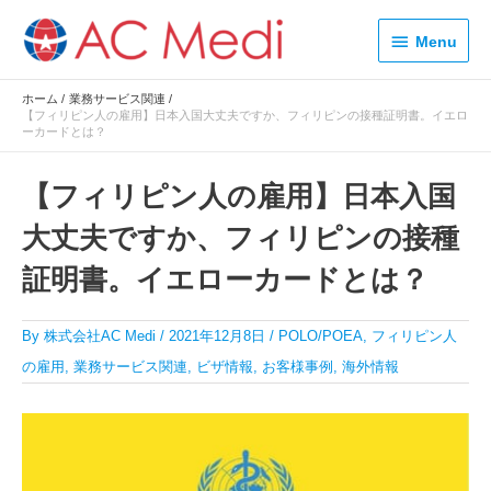
内
Menu
容
Menu
を
ス
ホーム
業務サービス関連
キ
【フィリピン人の雇用】日本入国大丈夫ですか、フィリピンの接種証明書。イエロ
ッ
ーカードとは？
プ
【フィリピン人の雇用】日本入国
大丈夫ですか、フィリピンの接種
証明書。イエローカードとは？
By
株式会社AC Medi
/
2021年12月8日
/
POLO/POEA
,
フィリピン人
の雇用
,
業務サービス関連
,
ビザ情報
,
お客様事例
,
海外情報