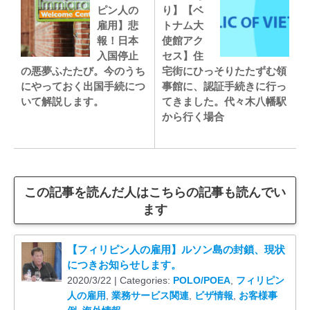
ピン人の
り】【ベ
雇用】悲
トナム大
報！日本
使館アク
入国停止
セス】住
の悪夢ふたたび。今のうち
宅街にひっそりたたずむ領
にやっておく出国手続につ
事館に、認証手続きに行っ
いて解説します。
てきました。代々木八幡駅
から行く場合
この記事を読んだ人はこちらの記事も読んでい
ます
【フィリピン人の雇用】ルソン島の封鎖、現状
につきお知らせします。
2020/3/22 | Categories:
POLO/POEA
,
フィリピン
人の雇用
,
業務サービス関連
,
ビザ情報
,
お客様事