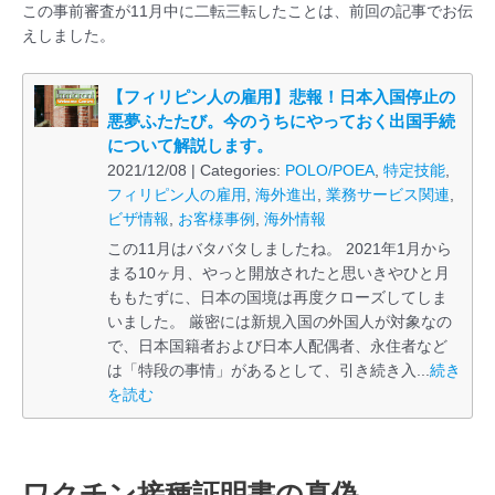
この事前審査が11月中に二転三転したことは、前回の記事でお伝
えしました。
【フィリピン人の雇用】悲報！日本入国停止の
悪夢ふたたび。今のうちにやっておく出国手続
について解説します。
2021/12/08 | Categories:
POLO/POEA
,
特定技能
,
フィリピン人の雇用
,
海外進出
,
業務サービス関連
,
ビザ情報
,
お客様事例
,
海外情報
この11月はバタバタしましたね。 2021年1月から
まる10ヶ月、やっと開放されたと思いきやひと月
ももたずに、日本の国境は再度クローズしてしま
いました。 厳密には新規入国の外国人が対象なの
で、日本国籍者および日本人配偶者、永住者など
は「特段の事情」があるとして、引き続き入...
続き
を読む
ワクチン接種証明書の真偽