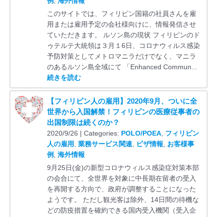
例
,
海外情報
このサイトでは、フィリピン国籍の社員さんを雇
用または雇用予定の会社様向けに、情報発信させ
ていただきます。 ルソン島の現状 フィリピンのド
ゥテルテ大統領は３月１6日、コロナウィルス感染
予防対策としてメトロマニラだけでなく、マニラ
のあるルソン島全域にて 「Enhanced Commun...
続きを読む
【フィリピン人の雇用】2020年9月、ついに全
世界から入国解禁！フィリピンの医療従事者の
出国制限は続くのか？
2020/9/26 | Categories:
POLO/POEA
,
フィリピン
人の雇用
,
業務サービス関連
,
ビザ情報
,
お客様事
例
,
海外情報
9月25日(金)の新型コロナウィルス感染症対策本部
の会合にて、全世界を対象に中長期在留者の受入
を再開する方向で、政府が調整することになった
ようです。 ただし観光客は除外、14日間の待機な
どの防疫措置を確約できる国内受入機関（受入企