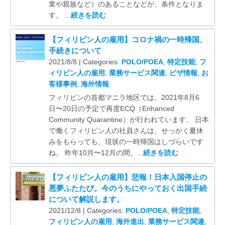
業や親族など）のあることなどが、条件となりま
す。 ...
続きを読む
【フィリピン人の雇用】コロナ禍の一時帰国、
手続きについて
2021/8/8 | Categories:
POLO/POEA
,
特定技能
,
フ
ィリピン人の雇用
,
業務サービス関連
,
ビザ情報
,
お
客様事例
,
海外情報
フィリピンの首都マニラ地区では、2021年8月6
日〜20日の予定で再度ECQ（Enhanced
Community Quarantine）が行われています。 日本
で働くフィリピン人の社員さんは、せっかく夏休
みをもらっても、現状の一時帰国はしづらいです
ね。 昨年10月〜12月の間、...
続きを読む
【フィリピン人の雇用】悲報！日本入国停止の
悪夢ふたたび。今のうちにやっておく出国手続
について解説します。
2021/12/8 | Categories:
POLO/POEA
,
特定技能
,
フィリピン人の雇用
,
海外進出
,
業務サービス関連
,