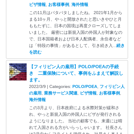
ビザ情報
,
お客様事例
,
海外情報
この11月はバタバタしましたね。 2021年1月から
まる10ヶ月、やっと開放されたと思いきやひと月
ももたずに、日本の国境は再度クローズしてしま
いました。 厳密には新規入国の外国人が対象なの
で、日本国籍者および日本人配偶者、永住者など
は「特段の事情」があるとして、引き続き入...
続き
を読む
【フィリピン人の雇用】POLO/POEAの手続
き 二重保険について、事例をふまえて解説し
ます。
2022/3/9 | Categories:
POLO/POEA
,
フィリピン人
の雇用
,
業務サービス関連
,
ビザ情報
,
お客様事例
,
海外情報
この3月より、日本政府による水際対策が緩和さ
れ、やっと新規入国の外国人にビザが発行される
ようになりました。 当社の顧客でも、来週には晴
れて入国される方がいらっしゃいます。 社長さん
は2月中からフライトを確保され、社員さん本人も