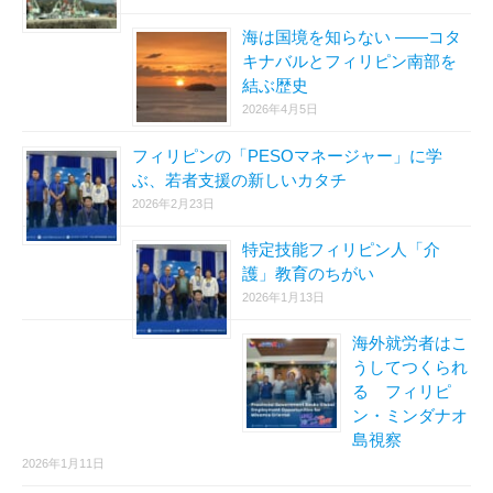
海は国境を知らない ――コタ
キナバルとフィリピン南部を
結ぶ歴史
2026年4月5日
フィリピンの「PESOマネージャー」に学
ぶ、若者支援の新しいカタチ
2026年2月23日
特定技能フィリピン人「介
護」教育のちがい
2026年1月13日
海外就労者はこ
うしてつくられ
る フィリピ
ン・ミンダナオ
島視察
2026年1月11日